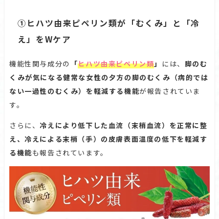
①ヒハツ由来ピペリン類が「むくみ」と「冷
え」をWケア
機能性関与成分の
「
ヒハツ由来ピペリン類
」
には、
脚のむ
くみが気になる健常な女性の夕方の脚のむくみ（病的では
ない一過性のむくみ）を軽減する機能
が報告されていま
す。
さらに、
冷えにより低下した血流（末梢血流）を正常に整
え、冷えによる末梢（手）の皮膚表面温度の低下を軽減す
る機能
も報告されています。