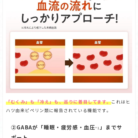
「むくみ」も「冷え」も、巡りに着目してます。
これはヒ
ハツ由来ピペリン類に報告されている機能です。
②GABAが「睡眠・疲労感・血圧
」までサ
*1
ポート