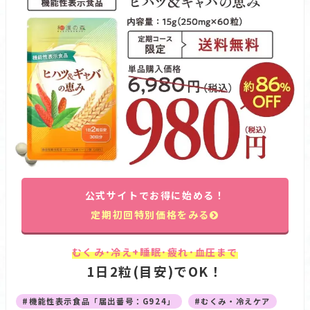
公式サイトでお得に始める！
定期初回特別価格をみる
むくみ･冷え+睡眠･疲れ･血圧まで
1日2粒(目安)でOK！
#機能性表示食品「届出番号：G924」
#むくみ・冷えケア