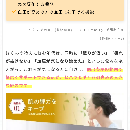
感を緩和する機能
血圧が高めの方の血圧
を下げる機能
*1
*1）高めの血圧(収縮期血圧130~139mmHg、拡張期血圧
85~89mmHg)
むくみや冷えに悩む年代は、同時に
「眠りが浅い」「疲れ
が抜けない」「血圧が気になり始めた」
といった悩みを抱
えがち。これらが気になる方に向けて、
届出表示の範囲で
幅広くサポートできる点が、ヒハツ＆ギャバの恵みの大き
な魅力です。