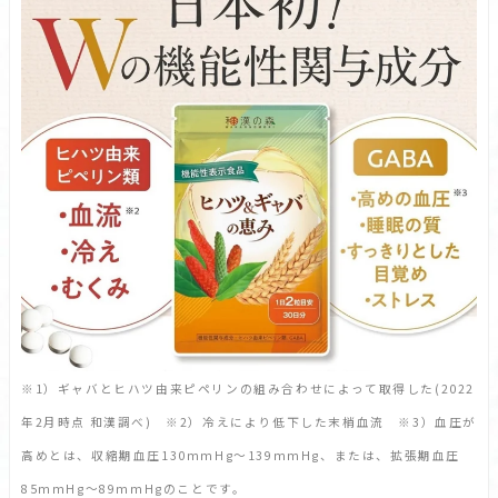
※1）ギャバとヒハツ由来ピペリンの組み合わせによって取得した(2022
年2月時点 和漢調べ)
※2）冷えにより低下した末梢血流
※3）血圧が
高めとは、収縮期血圧130mmHg〜139mmHg、または、拡張期血圧
85mmHg〜89mmHgのことです。