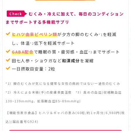
むくみ・冷えに加えて、毎日のコンディション
Check
までサポートする多機能サプリ
ヒハツ由来ピペリン類
が夕方の脚のむくみ
を軽減
*1
し、体温
低下を軽減サポート
*2
GABA配合
で睡眠の質・疲労感・血圧
までサポート
*3
田七人参・ショウガなど
和漢成分
を凝縮
一日摂取目安量：2粒
*1）脚のむくみが気になる健常な女性の病的ではない一過性のむくみ
*2）冷えによる末梢(手)の皮膚表面温度 *3）高めの血圧(収縮期血圧
130~139mmHg、拡張期血圧85~89mmHg)
【機能性表示食品】ヒハツ＆ギャバの恵み(60粒/約1ヶ月分/6,980円(税
込)/届出番号G924)