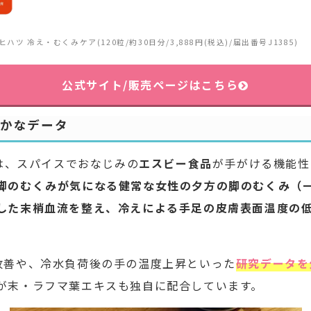
ツ 冷え・むくみケア(120粒/約30日分/3,888円(税込)/届出番号J1385)
公式サイト/販売ページはこちら
確かなデータ
ツは、スパイスでおなじみの
エスビー食品
が手がける機能性
脚のむくみが気になる健常な女性の夕方の脚のむくみ（
した末梢血流を整え、冷えによる手足の皮膚表面温度の
改善や、冷水負荷後の手の温度上昇といった
研究データを
が末・ラフマ葉エキスも独自に配合しています。