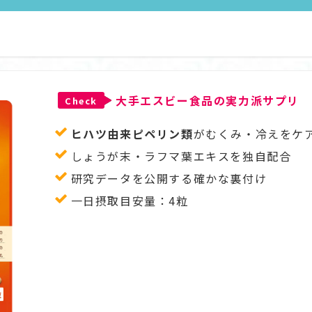
大手エスビー食品の実力派サプリ
Check
ヒハツ由来ピペリン類
がむくみ・冷えをケ
しょうが末・ラフマ葉エキスを独自配合
研究データを公開する確かな裏付け
一日摂取目安量：4粒