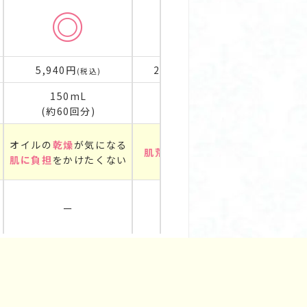
◎
◎
5,940円
2,750円
(税込)
(税込)
150mL
120mL
(約60回分)
(約60回分)
オイルの
乾燥
が気になる
肌荒れ
を防ぎたい
肌に負担
をかけたくない
ー
ー
）アルキルグルコシド（=保湿）で形成するミ
公式サイト
公式サイト
すみとは、年齢による古い角質の蓄積で肌がく