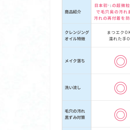
日本初
の超微
*1
商品紹介
で毛穴奥の汚れ
汚れの再付着を
クレンジング
まつエクO
オイル特徴
濡れた手O
◎
メイク落ち
◎
洗い流し
◎
毛穴の汚れ
黒ずみ対策