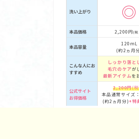
◎
洗い上がり
本品価格
2,200円
(税
120mL
本品容量
(約2ヵ月分
しっかり落と
こんな人にお
毛穴のケア
が
すすめ
最新アイテム
を
2,200円
(税
公式サイト
本品通常サイズ：
お得価格
(約2ヵ月分)
+特
*1：日本初の超微粒子膜形成技術（2024
公式サイ
公式サイト
セルから、汚れをはね返す水の膜をつくる技
すんで見える様子のこと。 *4：一般的