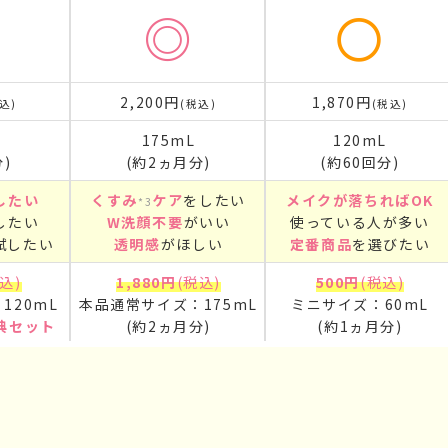
◎
〇
2,200円
1,870円
込)
(税込)
(税込)
175mL
120mL
)
(約2ヵ月分)
(約60回分)
したい
くすみ
ケア
をしたい
メイクが落ちればOK
*3
したい
W洗顔不要
がいい
使っている人が多い
試したい
透明感
がほしい
定番商品
を選びたい
込)
1,880円
(税込)
500円
(税込)
120mL
本品通常サイズ：175mL
ミニサイズ：60mL
典セット
(約2ヵ月分)
(約1ヵ月分)
年12月時点／J-GLOBALにて自社調べ） *2 ポーラ化成独自の（C12-20
ト
公式サイト
公式サイト
術が日本初（2024年12月時点、J-GLOBALによる自社調べ） *3：く
なグルー（シアノアクリレート系）を想定した自社テストを行っています。