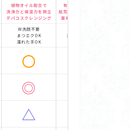
植物オイル配合で
有効成分配合で
洗浄力と保湿力を両立
肌荒れもケアできる
デパコスクレンジング
薬用クレンジング
W洗顔不要
まつエクOK
濡れた手OK
濡れた手OK
〇
〇
◎
△
△
〇