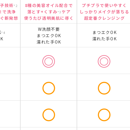
粒子技術
8種の美容オイル配合で
プチプラで使いやすく
*2
まで洗浄
落とす+くすみ
ケア
しっかりメイクが落ちる
*3
防ぐ新発想
使うたび透明美肌に導く
超定番クレンジング
W洗顔不要
K
まつエクOK
*4
まつエクOK
K
濡れた手OK
濡れた手OK
◎
◎
〇
〇
〇
〇