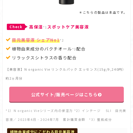
＊こちらの製品は本品です。
高保湿
スポットケア美容液
Check
*1
目元美容液 シェアNo1
*2
植物由来成分のバクチオール
配合
*3
リラックスシトラスの香り配合
【美容液】N organic Vie リンクルパック エッセンス(15g/9,240円）
約2ヵ月分
公式サイト/販売ページはこちら
*1）N organic Vieシリーズ内の保湿力 *2）インテージ SLI 目元美
容液／ 2023年4月 - 2024年7月 累計購買金額 *3）整肌成分
植物由来成分にこだわる目元美容液