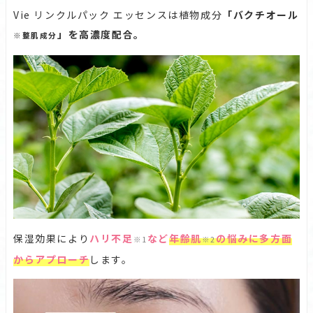
Vie リンクルパック エッセンスは植物成分
「バクチオール
」を高濃度配合。
※整肌成分
保湿効果により
ハリ不足
など
年齢肌
の悩みに多方面
※1
※2
からアプローチ
します。