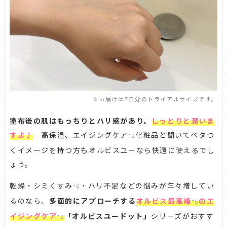
※お届けは7日分のトライアルサイズです。
塗布後の肌はもっちりとハリ感があり、
しっとりと潤いま
すよ♪
高保湿、エイジングケア
化粧品と聞いてベタつ
*2
くイメージを持つ方もオルビスユーなら快適に使えるでし
ょう。
乾燥・シミくすみ
・ハリ不足などの悩みが年々増してい
*6
るのなら、
多面的にアプローチする
オルビス最高峰
のエ
*5
イジングケア
「オルビスユードット」
シリーズがおすす
*2