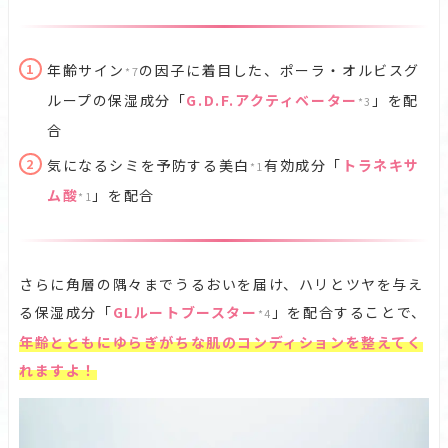
年齢サイン
の因子に着目した、ポーラ・オルビスグ
*7
ループの保湿成分「
G.D.F.アクティベーター
」を配
*3
合
気になるシミを予防する美白
有効成分「
トラネキサ
*1
ム酸
」を配合
*1
さらに角層の隅々までうるおいを届け、ハリとツヤを与え
る保湿成分「
GLルートブースター
」を配合することで、
*4
年齢とともにゆらぎがちな肌のコンディションを整えてく
れますよ！