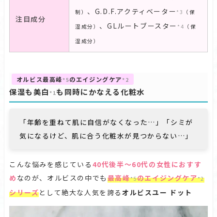
、G.D.F.アクティベーター
制）
*3
（保
注目成分
、GLルートブースター
湿成分）
*4
（保
湿成分）
オルビス最高峰
のエイジングケア
*5
*2
保湿も美白
も同時にかなえる化粧水
*1
「年齢を重ねて肌に自信がなくなった…」「シミが
気になるけど、肌に合う化粧水が見つからない…」
こんな悩みを感じている
40代後半～60代の女性におすす
め
なのが、オルビスの中でも
最高峰
のエイジングケア
*5
*2
シリーズ
として絶大な人気を誇る
オルビスユー ドット