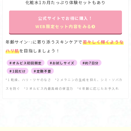
化粧水1カ月たっぷり体験セットもあり
公式サイトでお得に購入！
WEB限定セット内容をみる
年齢サイン
に寄り添うスキンケアで
若々しく輝くような
*1
ハリ肌
を目指しましょう！
#オルビス初回限定
#お試しサイズ
#約7日分
#1回だけ
#定期不要
*1 乾燥、ハリ・ツヤのなさ *2 メラニンの生成を抑え、シミ・ソバカ
スを防ぐ *3 オルビス内最高峰の保湿力 *4 年齢に応じたお手入れ