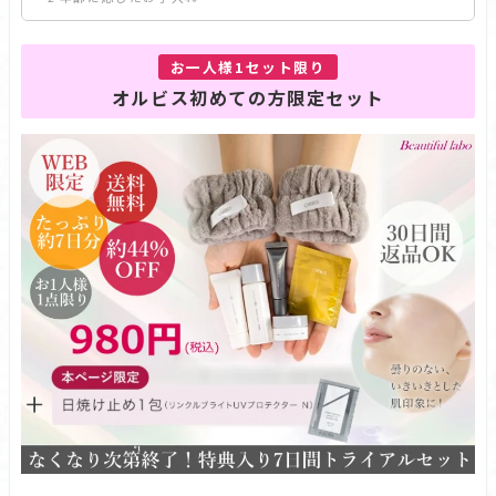
*3 ロニセラカエルレア果汁、ノバラエキス＝うるおいを与えハリ
と透明感に満ちた肌へ整える保湿成分（G.D.F.＝Good Daily
お一人様1セット限り
Facecare の略称です）
オルビス初めての方限定セット
*4 メマツヨイグサ抽出液、スイカズラエキス＝角層のすみずみま
で水分・油分を保ち、ハリ・ツヤを与える保湿成分
*5 オルビス内最高峰の保湿力
*6 乾燥によるくすみ
*7 乾燥、ハリ・つやのなさ