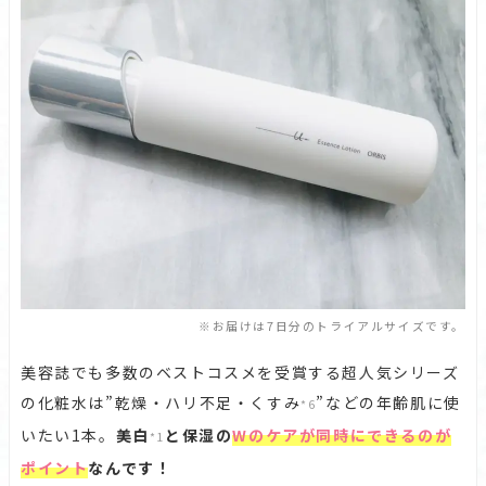
※お届けは7日分のトライアルサイズです。
美容誌でも多数のベストコスメを受賞する超人気シリーズ
の化粧水は”乾燥・ハリ不足・くすみ
”などの年齢肌に使
*6
いたい1本。
美白
と保湿の
Wのケアが同時にできるのが
*1
ポイント
なんです！