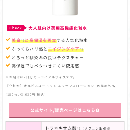
大人肌向け薬用高機能化粧水
Check
美白
と高保湿を両立
する人気化粧水
*1
ふっくらハリ感と
エイジングケア
*2
とろっと馴染みの良いテクスチャー
高保湿でもベタつきにくい使用感
※お届けは7日分のトライアルサイズです。
【化粧水】オルビスユードット エッセンスローション [医薬部外品]
(180mL/3,630円(税込)
公式サイト/販売ページはこちら
トラネキサム酸
*1
（メラニン生成抑