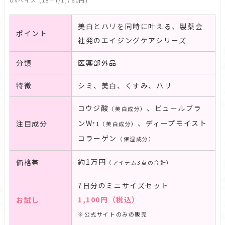
UVベイス (18ml/1,760円)
美白とハリを同時に叶える、製薬会
ポイント
社発のエイジングケアシリーズ
分類
医薬部外品
特徴
シミ、美白、くすみ、ハリ
コウジ酸
、ピュールブラ
（美白成分）
ンW
、ディープモイスト
注目成分
*1（美白成分）
コラーゲン
（保湿成分）
約1万円
価格帯
（アイテム3点の合計）
7日分のミニサイズセット
1,100円
（税込）
お試し
※公式サイトのみの販売