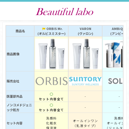
ORBIS Mr.
VARON
AMBiQUE
商品名
(オルビスミスター)
(ヴァロン)
(アンビーク)
商品画像
販売会社
○
医薬部外品
-
-
セット内容全て
ノンコメドジェニ
○
-
-
ック処方
セット内容全て
洗顔料
洗顔料
オールインワン
セット内容
化粧水
オールインワ
（乳液タイプ）
保湿液
（ジェルタイ