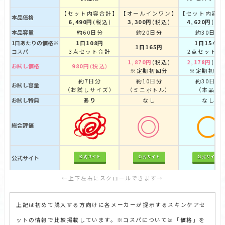
【セット内容合計】
【オールインワン】
【セット内容合
本品価格
6,490円
3,300円
4,620円
(税込)
(税込)
(税
本品容量
約60日分
約20日分
約30日分
1日あたりの価格
1日108円
1日154円
※
1日165円
コスパ
3点セット合計
2点セット合
1,870円
2,178円
(税込)
(税
お試し価格
980円
(税込)
※定期初回分
※定期初回
約7日分
約10日分
約30日分
お試し容量
（お試しサイズ）
（ミニボトル）
（本品）
お試し特典
あり
なし
なし
◎
〇
総合評価
公式サイト
公式サイト
公式サイト
公式サイト
←上下左右にスクロールできます→
上記は初めて購入する方向けに各メーカーが提示するスキンケアセ
ットの情報で比較掲載しています。※コスパについては「価格」を