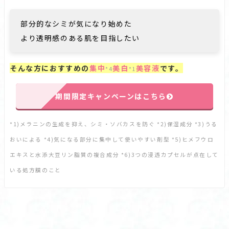
部分的なシミが気になり始めた
より透明感のある肌を目指したい
そんな方におすすめの
集中
美白
美容液
です。
*4
*1
期間限定キャンペーンはこちら
*1)メラニンの生成を抑え、シミ・ソバカスを防ぐ *2)保湿成分 *3)うる
おいによる *4)気になる部分に集中して使いやすい剤型 *5)ヒメフウロ
エキスと水添大豆リン脂質の複合成分 *6)3つの浸透カプセルが点在して
いる処方膜のこと