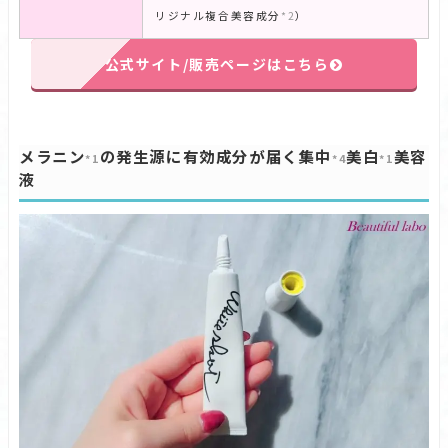
リジナル複合美容成分
*2
）
公式サイト/販売ページはこちら
メラニン
の発生源に有効成分が届く集中
美白
美容
*1
*4
*1
液