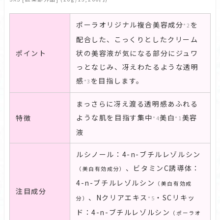
ポーラオリジナル複合美容成分
を
*2
配合した、こっくりとしたクリーム
ポイント
状の美容液が気になる部分にジュワ
っとなじみ、冴えわたるような透明
感
を目指します。
*3
まっさらに冴え渡る透明感あふれる
ような肌を目指す集中
美白
美容
特徴
*4
*1
液
ルシノール：4-n-ブチルレゾルシン
、ビタミンC誘導体：
（美白有効成分）
4-n-ブチルレゾルシン
（美白有効成
注目成分
、Nクリアエキス
・SCリキッ
分）
*5
ド：4-n-ブチルレゾルシン
（ポーラオ