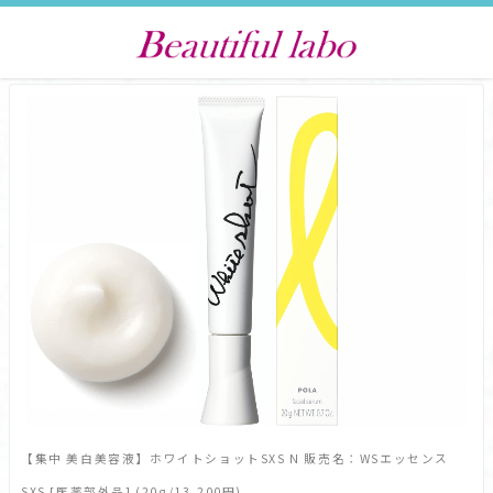
【集中 美白美容液】ホワイトショットSXS N 販売名：WSエッセンス
SXS [医薬部外品] (20g/13,200円)