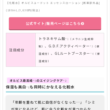
【化粧水】オルビスユードット エッセンスローション [医薬部外品]
(180mL/3,630円(税込)
公式サイト/販売ページはこちら
トラネキサム酸
*1
（メラニン生成抑
、G.D.F.アクティベーター
制）
*3
（保
注目成分
、GLルートブースター
湿成分）
*4
（保
湿成分）
オルビス最高峰
のエイジングケア
*5
*2
保湿も美白
も同時にかなえる化粧水
*1
「年齢を重ねて肌に自信がなくなった…」「シミ
が気になるけど、肌に合う化粧水が見つからな