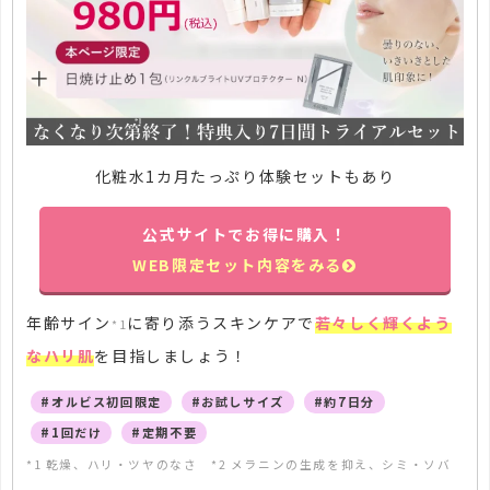
化粧水1カ月たっぷり体験セットもあり
公式サイトでお得に購入！
WEB限定セット内容をみる
年齢サイン
に寄り添うスキンケアで
若々しく輝くよう
*1
なハリ肌
を目指しましょう！
#オルビス初回限定
#お試しサイズ
#約7日分
#1回だけ
#定期不要
*1 乾燥、ハリ・ツヤのなさ *2 メラニンの生成を抑え、シミ・ソバ