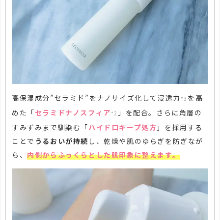
高保湿成分”セラミド”をナノサイズ化して浸透力
を高
*3
めた「
セラミドナノスフィア
」を配合。さらに
角層の
*2
すみずみまで馴染む「
ハイドロキープ処方
」を採用する
ことで
うるおいが持続
し、
乾燥や肌のゆらぎを防ぎなが
ら、
内側からふっくらとした肌印象に整えます。