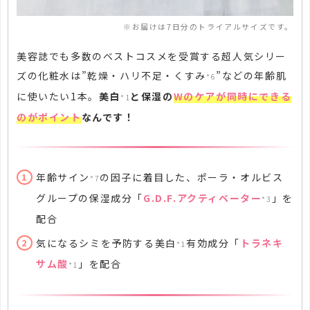
※お届けは7日分のトライアルサイズです。
美容誌でも多数のベストコスメを受賞する超人気シリー
ズの化粧水は”乾燥・ハリ不足・くすみ
”などの年齢肌
*6
に使いたい1本。
美白
と保湿の
Wのケアが同時にできる
*1
のがポイント
なんです！
年齢サイン
の因子に着目した、ポーラ・オルビス
*7
グループの保湿成分「
G.D.F.アクティベーター
」を
*3
配合
気になるシミを予防する美白
有効成分「
トラネキ
*1
サム酸
」を配合
*1