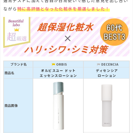
通常テストに加えて各自が日常使いで感じた意見を出し合い
ながら
特に高評価となった化粧水を厳選しました！
ブランド名
ORBIS
DECENCIA
オルビスユー ドット
ディセンシア
商品名
エッセンスローション
ローション
商品画像