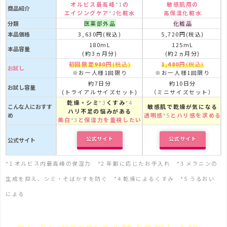
オルビス最高峰
の
敏感肌用の
*1
商品紹介
エイジングケア
化粧水
高保湿化粧水
*2
分類
医薬部外品
化粧品
本品価格
3,630円
5,720円
(税込)
(税込)
180mL
125mL
本品容量
(約3ヵ月分)
(約2ヵ月分)
初回限定980円
(税込)
1,480円
(税込)
お試し
※お一人様1回限り
※お一人様1回限り
約7日分
約10日分
お試し容量
(トライアルサイズセット)
（ミニサイズセット）
乾燥・シミ
くすみ
*3
*4
こんな人におすす
敏感肌で乾燥が気になる
ハリ不足の悩みがある
め
透明感
とハリ感を求める
*5
美白
と保湿力を重視したい
*3
公式サイト
公式サイト
公式サイト
*1
オルビス内最高峰の保湿力 *2 年齢に応じたお手入れ *3 メラニンの
生成を抑え、シミ・そばかすを防ぐ *4 乾燥によるくすみ *5 うるおい
による