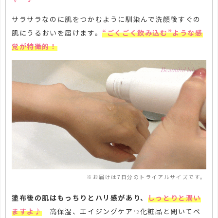
サラサラなのに肌をつかむように馴染んで洗顔後すぐの
肌にうるおいを届けます。
“ごくごく飲み込む”ような感
覚が特徴的！
※お届けは7日分のトライアルサイズです。
塗布後の肌はもっちりとハリ感があり、
しっとりと潤い
ますよ♪
高保湿、エイジングケア
化粧品と聞いてベ
*2