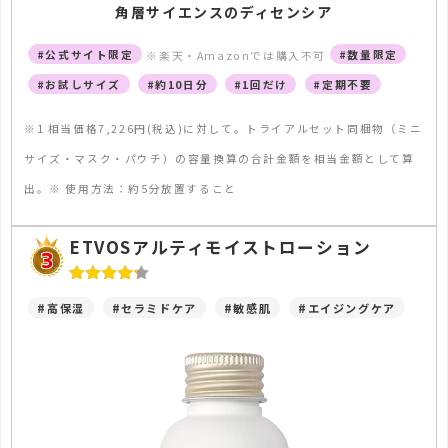
角層サイエンスのディセンシア
#公式サイト限定
#数量限定
※楽天・Amazonでは購入不可
#お試しサイズ
#約10日分
#1回だけ
#定期不要
※1 相当価格7,226円(税込)に対して。トライアルセット同梱物（ミニ
サイズ・マスク・パウチ）の容量換算の合計金額を相当金額として算
出。※ 使用方法：約5分放置すること
ETVOSアルティモイストローション
#高保湿
#セラミドケア
#敏感肌
#エイジングケア