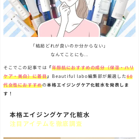
「結局どれが良いのか分からない」
なんてことにも...
そこでこの記事では
「
年齢肌におすすめの成分（保湿・ハリ
ケア・美白）に着目
」
Beautiful labo編集部が厳選した
60
代女性におすすめ
の
本格エイジングケア化粧水を発表しま
す！
本格エイジングケア化粧水
注目アイテムを徹底調査