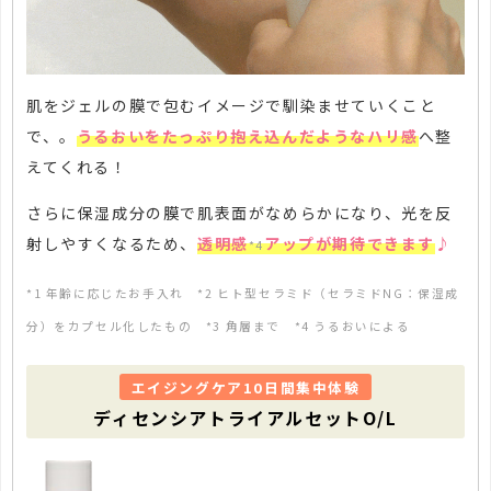
肌をジェルの膜で包むイメージで馴染ませていくこと
で、。
うるおいをたっぷり抱え込んだようなハリ感
へ整
えてくれる！
さらに保湿成分の膜で肌表面がなめらかになり、光を反
射しやすくなるため、
透明感
アップが期待できます
♪
*4
*1 年齢に応じたお手入れ *2 ヒト型セラミド（セラミドNG：保湿成
分）をカプセル化したもの *3 角層まで *4 うるおいによる
エイジングケア10日間集中体験
ディセンシアトライアルセットO/L