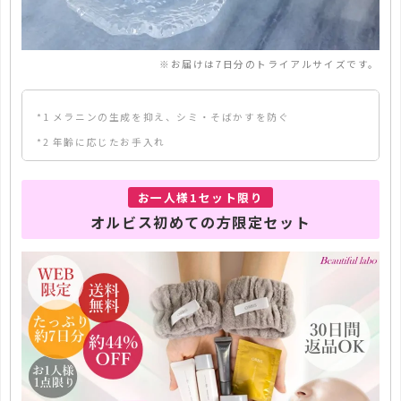
※お届けは7日分のトライアルサイズです。
*1 メラニンの生成を抑え、シミ・そばかすを防ぐ
*2 年齢に応じたお手入れ
*3 ロニセラカエルレア果汁、ノバラエキス＝うるおいを与えハ
リと透明感に満ちた肌へ整える保湿成分（G.D.F.＝Good Daily
お一人様1セット限り
Facecare の略称です）
オルビス初めての方限定セット
*4 メマツヨイグサ抽出液、スイカズラエキス＝角層のすみずみ
まで水分・油分を保ち、ハリ・ツヤを与える保湿成分
*5 オルビス内最高峰の保湿力
*6 乾燥によるくすみ
*7 乾燥、ハリ・つやのなさ