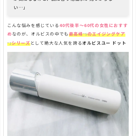
い…」
こんな悩みを感じている
40代後半～60代の女性におすす
め
なのが、オルビスの中でも
最高峰
のエイジングケア
*5
シリーズ
として絶大な人気を誇る
オルビスユー ドット
*2