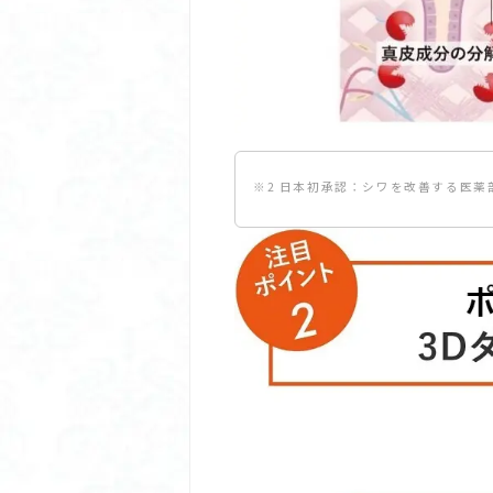
※2 日本初承認：シワを改善する医薬
※3 ニールワン：成分名 ニッケル化
ボニルメチルプロピルアミノカルボニ