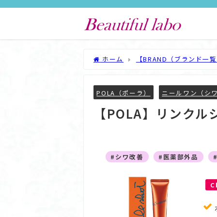
ホーム
【BRAND（ブランド一
メディカル セラム N
POLA（ポーラ）
ニールワン（シ
【POLA】リンクル
#シワ改善
#医薬部外品
C