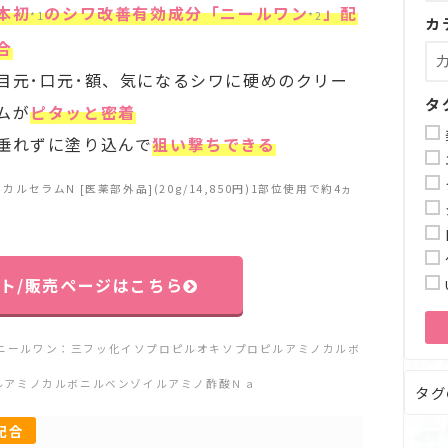
本初
のシワ改善有効成分「ニールワン
」配
*1
*2
カ
合
目元･口元･額、気になるシワに硬めのクリー
タ
ムが
ピタッと密着
垂れずに塗り込んで
狙い撃ちできる
セラムN [医薬部外品](20g/14,850円)1部位使用で約4ヵ
ト/販売ページはこちら
2）ニールワン：三フッ化イソプロピルオキソプロピルアミノカルボ
ルアミノカルボニルベンゾイルアミノ酢酸Ｎａ
タグ
配合