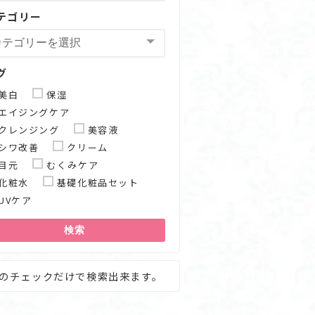
テゴリー
グ
美白
保湿
エイジングケア
クレンジング
美容液
シワ改善
クリーム
目元
むくみケア
化粧水
基礎化粧品セット
UVケア
検索
のチェックだけで検索出来ます。