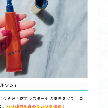
ールワン」
となる好中球エラスターゼの働きを抑制し
コ
て、
ハリ弾力を高めてシワを改善
！