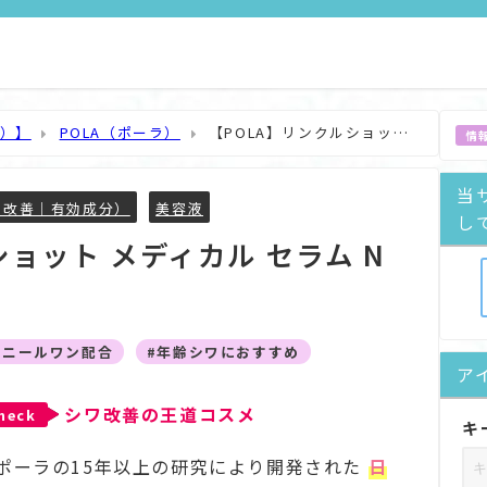
覧）】
POLA（ポーラ）
【POLA】リンクルショット
情
当
ワ改善｜有効成分）
美容液
し
ショット メディカル セラム N
#ニールワン配合
#年齢シワにおすすめ
ア
シワ改善の王道コスメ
heck
キ
ポーラの15年以上の研究により開発された
日