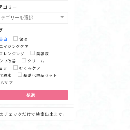
テゴリー
グ
美白
保湿
エイジングケア
クレンジング
美容液
シワ改善
クリーム
目元
むくみケア
化粧水
基礎化粧品セット
UVケア
検索
のチェックだけで検索出来ます。