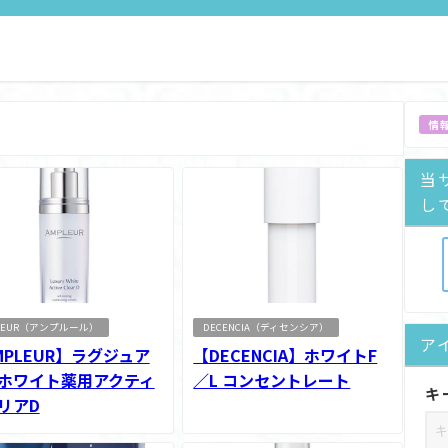
情
当
し
LEUR（アンプルール）
DECENCIA（ディセンシア）
ア
MPLEUR】ラグジュア
【DECENCIA】ホワイトF
ホワイト薬用アクティ
／L コンセントレート
キ
リアD