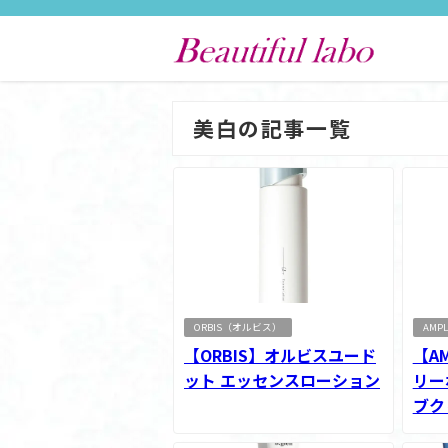
美白の記事一覧
ORBIS（オルビス）
AMP
【ORBIS】オルビスユード
【A
ット エッセンスローション
リー
ブク