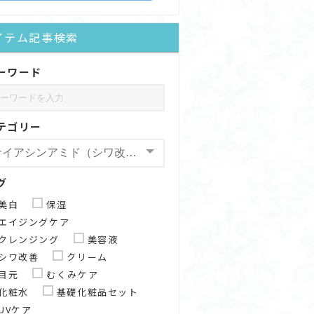
イテム記事検索
ーワード
テゴリー
グ
美白
保湿
エイジングケア
クレンジング
美容液
シワ改善
クリーム
目元
むくみケア
化粧水
基礎化粧品セット
UVケア