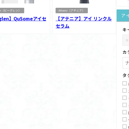
len（ビーグレン）
Attenir（アテニア）
ア
glen】QuSomeアイセ
【アテニア】アイ リンクル
セラム
キ
カ
タ